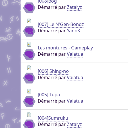
[008]Bog
Démarré par
Zatalyz
[007] Le N'Gen-Bondz
Démarré par
YannK
Les montures - Gameplay
Démarré par
Vaiatua
[006] Shing-no
Démarré par
Vaiatua
[005] Tupa
Démarré par
Vaiatua
[004]Sumruku
Démarré par
Zatalyz