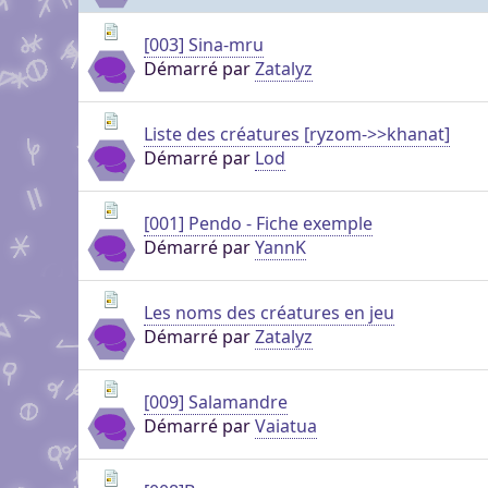
genre pour aider dans c
Pour partager des fichi
Visioconférence
Visioconférence
peut s'inscrire, mais li
[003] Sina-mru
Salon audio et vidéo, a
Brillez aux couleurs de
Démarré par
Zatalyz
personne si vous n'êtes
Boutiques
compte, via le navigate
Vous cherchez des goo
Aider Khaganat
micro ! /!\ Ce n'est pas 
Nous soutenir
visuels ? Vous pouvez l
Notre projet vit grâce 
principal d'échange, pr
Liste des créatures [ryzom->>khanat]
quelques boutiques en l
Démarré par
Lod
nature, en temps ou en
XMPP.
stands.
Découvrez comment nou
nous puissions aller enc
[001] Pendo - Fiche exemple
Démarré par
YannK
Les noms des créatures en jeu
Démarré par
Zatalyz
[009] Salamandre
Démarré par
Vaiatua