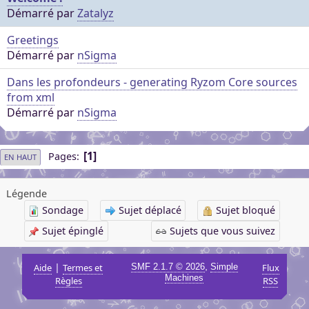
Démarré par
Zatalyz
Greetings
Démarré par
nSigma
Dans les profondeurs - generating Ryzom Core sources
from xml
Démarré par
nSigma
1
Pages
EN HAUT
Légende
Sondage
Sujet déplacé
Sujet bloqué
Sujet épinglé
Sujets que vous suivez
|
,
Aide
Termes et
SMF 2.1.7 © 2026
Simple
Flux
Machines
Règles
RSS