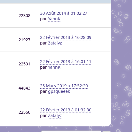
30 Août 2014 à 01:02:27
22308
par
YannK
22 Février 2013 à 16:28:09
21927
par
Zatalyz
22 Février 2013 à 16:01:11
22591
par
YannK
23 Mars 2019 à 17:52:20
44843
par
gpsqueeek
22 Février 2013 à 01:32:30
22560
par
Zatalyz