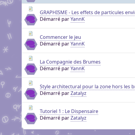
genre pour aider dans c
Pour partager des fichi
Visioconférence
Visioconférence
peut s'inscrire, mais li
GRAPHISME - Les effets de particules en
Salon audio et vidéo, a
Brillez aux couleurs de
Démarré par
YannK
personne si vous n'êtes
Boutiques
compte, via le navigate
Vous cherchez des goo
Aider Khaganat
micro ! /!\ Ce n'est pas 
Nous soutenir
visuels ? Vous pouvez l
Notre projet vit grâce 
principal d'échange, pr
Commencer le jeu
quelques boutiques en l
Démarré par
YannK
nature, en temps ou en
XMPP.
stands.
Découvrez comment nou
nous puissions aller enc
La Compagnie des Brumes
Démarré par
YannK
Style architectural pour la zone hors les
Démarré par
Zatalyz
Tutoriel 1 : Le Dispensaire
Démarré par
Zatalyz