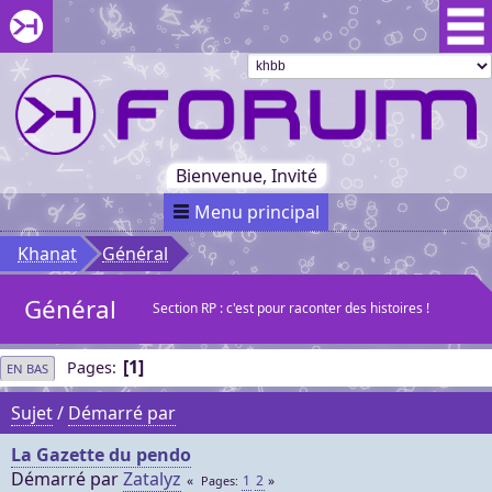
Aller au menu du forum
Aller au contenu du forum
Aller à la recherche dans le forum
Passer le
menu
Khaganat
Retour
au début
du menu
Khaganat
Bienvenue, Invité
Menu principal
Khanat
Général
Général
Section RP : c'est pour raconter des histoires !
1
Pages
EN BAS
Sujet
/
Démarré par
La Gazette du pendo
Démarré par
Zatalyz
1
2
Pages