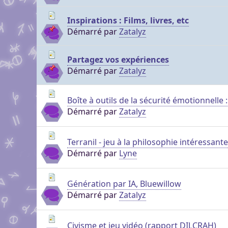
genre pour aider dans c
Pour partager des fichi
Visioconférence
Visioconférence
Inspirations : Films, livres, etc
peut s'inscrire, mais li
Salon audio et vidéo, a
Démarré par
Zatalyz
Brillez aux couleurs de
personne si vous n'êtes
Boutiques
compte, via le navigate
Vous cherchez des goo
Aider Khaganat
micro ! /!\ Ce n'est pas 
Nous soutenir
visuels ? Vous pouvez l
Partagez vos expériences
Notre projet vit grâce 
principal d'échange, pr
quelques boutiques en l
Démarré par
Zatalyz
nature, en temps ou en
XMPP.
stands.
Découvrez comment nou
nous puissions aller enc
Boîte à outils de la sécurité émotionnelle
Démarré par
Zatalyz
Terranil - jeu à la philosophie intéressante
Démarré par
Lyne
Génération par IA, Bluewillow
Démarré par
Zatalyz
Civisme et jeu vidéo (rapport DILCRAH)