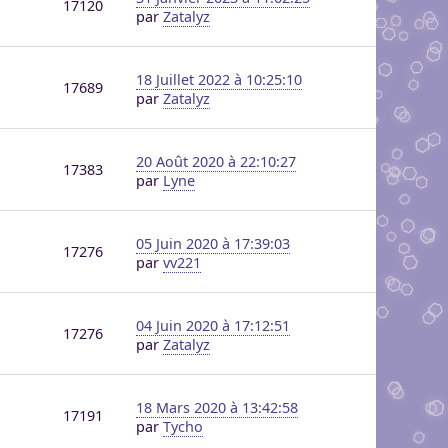
17120
par
Zatalyz
18 Juillet 2022 à 10:25:10
17689
par
Zatalyz
20 Août 2020 à 22:10:27
17383
par
Lyne
05 Juin 2020 à 17:39:03
17276
par
vv221
04 Juin 2020 à 17:12:51
17276
par
Zatalyz
18 Mars 2020 à 13:42:58
17191
par
Tycho