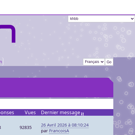
Changer de langue
n
ponses
Vues
Dernier message
26 Avril 2026 à 08:10:24
8
92835
par
FrancoisA