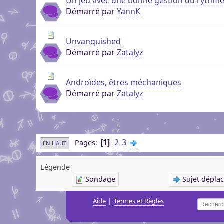
Un jeu avec une bonne gestion du rythme
Démarré par
YannK
Unvanquished
Démarré par
Zatalyz
Androïdes, êtres méchaniques
Démarré par
Zatalyz
1
2
3
Pages
EN HAUT
Légende
Sondage
Sujet dépla
|
Aide
Termes et Règles
Recherc