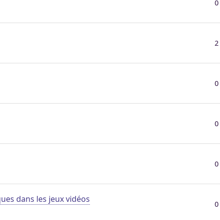
0
2
0
0
0
ues dans les jeux vidéos
0