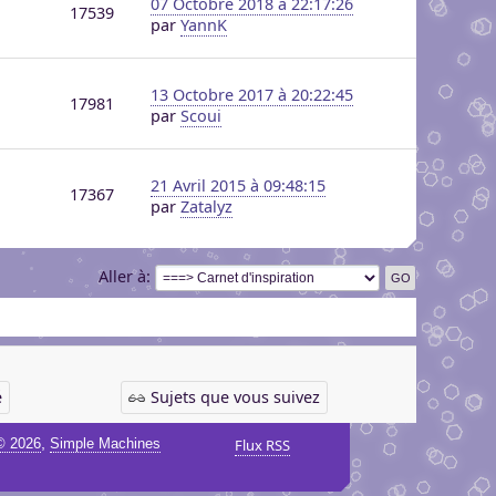
07 Octobre 2018 à 22:17:26
17539
par
YannK
13 Octobre 2017 à 20:22:45
17981
par
Scoui
21 Avril 2015 à 09:48:15
17367
par
Zatalyz
Aller à
é
Sujets que vous suivez
,
© 2026
Simple Machines
Flux RSS