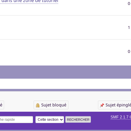
 dans une zone de tutoriel
0
1
0
cé
Sujet bloqué
Sujet épingl
SMF 2.1.7 
he rapide
Options de recherche