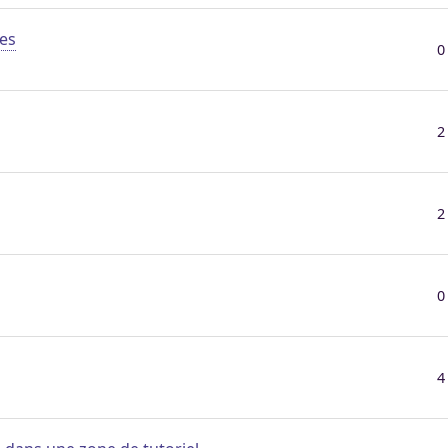
es
0
2
2
0
4