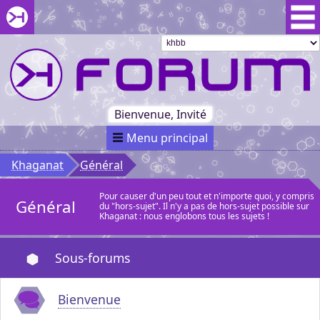
Aller au menu du forum
Aller au contenu du forum
Aller à la recherche dans le forum
Passer le
menu
Khaganat
Retour
au début
du menu
Khaganat
Bienvenue, Invité
Menu principal
Khaganat
Général
Pour causer d'un peu tout et n'importe quoi, y compris
Général
du "hors-sujet". Il n'y a pas de hors-sujet possible sur
Khaganat : nous englobons tous les sujets !
Sous-forums
Bienvenue