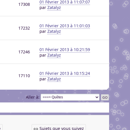
01 Février 2013 à 11:07:07
17308
par
Zatalyz
01 Février 2013 à 11:01:03
17232
par
Zatalyz
01 Février 2013 à 10:21:59
17246
par
Zatalyz
01 Février 2013 à 10:15:24
17110
par
Zatalyz
Aller à
é
Sujets que vous suivez