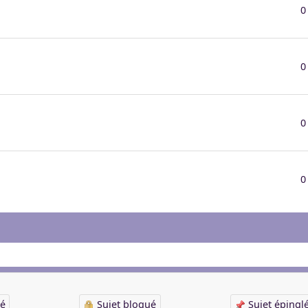
0
0
0
0
cé
Sujet bloqué
Sujet épingl