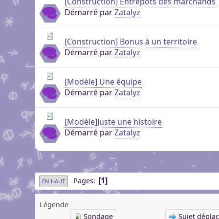
[Construction] Entrepôts des marchands
Démarré par
Zatalyz
[Construction] Bonus à un territoire
Démarré par
Zatalyz
[Modèle] Une équipe
Démarré par
Zatalyz
[Modèle]Juste une histoire
Démarré par
Zatalyz
1
Pages
EN HAUT
Légende
Sondage
Sujet dépla