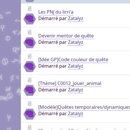
genre pour aider dans c
Pour partager des fichi
Visioconférence
Visioconférence
peut s'inscrire, mais li
Les PNJ du lirri'a
Salon audio et vidéo, a
Brillez aux couleurs de
Démarré par
Zatalyz
personne si vous n'êtes
Boutiques
compte, via le navigate
Vous cherchez des goo
Aider Khaganat
micro ! /!\ Ce n'est pas 
Nous soutenir
visuels ? Vous pouvez l
Notre projet vit grâce 
principal d'échange, pr
Devenir mentor de quête
quelques boutiques en l
Démarré par
Zatalyz
nature, en temps ou en
XMPP.
stands.
Découvrez comment nou
nous puissions aller enc
[Idée GP]Code couleur de quête
Démarré par
Zatalyz
[Thème] C0012_jouer_animal
Démarré par
Zatalyz
[Modèle]Quêtes temporaires/dynamique
Démarré par
Zatalyz