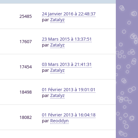
24 Janvier 2016 à 22:48:37
25485
par
Zatalyz
23 Mars 2015 à 13:37:51
17607
par
Zatalyz
03 Mars 2013 à 21:41:31
17454
par
Zatalyz
01 Février 2013 à 19:01:01
18498
par
Zatalyz
01 Février 2013 à 16:04:18
18082
par
Reoddyn